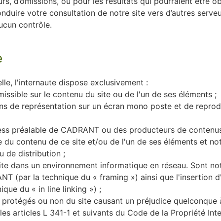
urs, d’omissions, où pour les résultats qui pourraient être o
duire votre consultation de notre site vers d’autres serve
ucun contrôle.
e
le, l'internaute dispose exclusivement :
missible sur le contenu du site ou de l'un de ses éléments ;
ins de représentation sur un écran mono poste et de reprod
ress préalable de CADRANT ou des producteurs de contenus c
e du contenu de ce site et/ou de l'un de ses éléments et n
 de distribution ;
u site dans un environnement informatique en réseau. Sont n
NT (par la technique du « framing ») ainsi que l'insertio
e du « in line linking ») ;
ts protégés ou non du site causant un préjudice quelconq
s articles L 341-1 et suivants du Code de la Propriété Intel