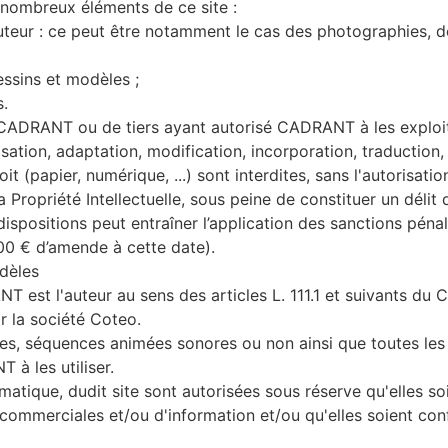
 nombreux éléments de ce site :
'auteur : ce peut être notamment le cas des photographies, 
essins et modèles ;
s.
 CADRANT ou de tiers ayant autorisé CADRANT à les exploit
lisation, adaptation, modification, incorporation, traduction
 (papier, numérique, ...) sont interdites, sans l'autorisat
a Propriété Intellectuelle, sous peine de constituer un déli
spositions peut entraîner l’application des sanctions pénales
0 € d’amende à cette date).
odèles
est l'auteur au sens des articles L. 111.1 et suivants du C
r la société Coteo.
es, séquences animées sonores ou non ainsi que toutes les 
à les utiliser.
matique, dudit site sont autorisées sous réserve qu'elles s
u commerciales et/ou d'information et/ou qu'elles soient con